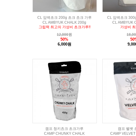
CL 암벽초크 200g 초크 쵸크 가루
CL 암벽초크 300
CL AMBYUK CHALK 200g
CL AMBYUK 
그립력 최고의 가성비 초크가루!!
가성비 최
12,000
원
18,0
50%
50
6,000원
9,0
캠프 청키쵸크 초크가루
캠프 벨벳 쵸
CAMP CHUNKY CHALK
CAMP VELVET