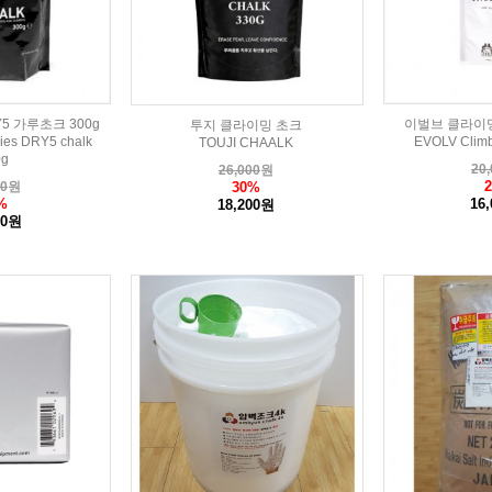
5 가루초크 300g
이벌브 클라이밍
투지 클라이밍 초크
ies DRY5 chalk
EVOLV Climb
TOUJI CHAALK
0g
20,
26,000
원
30%
00
원
%
16
18,200원
00원