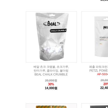
베알 쵸크 크램블, 초크가루,
페츨 파워크런치
탄마가루, 클라이밍, 볼더링
PETZL POW
AP-S03
BEAL CHALK CRUMBLE
28,0
20,000
원
20
30%
22,4
14,000원