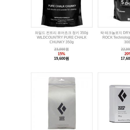
와일드 컨트리 퓨어쵸크 청키 350g
락 테크놀로지 DRY
WILDCOUNTRY PURE CHALK
ROCK Technolog
CHUNKY 350g
30
23,000
원
22,0
15%
20
19,600원
17,6