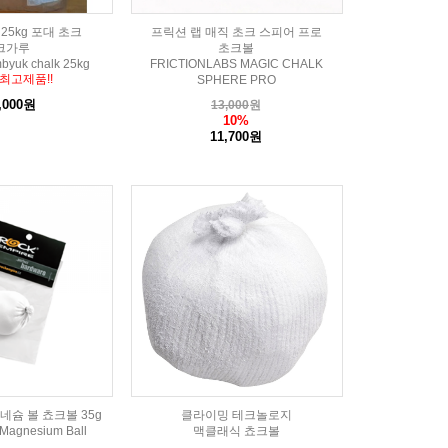
25kg 포대 초크
프릭션 랩 매직 초크 스피어 프로
크가루
초크볼
mbyuk chalk 25kg
FRICTIONLABS MAGIC CHALK
최고제품!!
SPHERE PRO
,000원
13,000
원
10%
11,700원
네슘 볼 쵸크볼 35g
클라이밍 테크놀로지
Magnesium Ball
맥클래식 쵸크볼