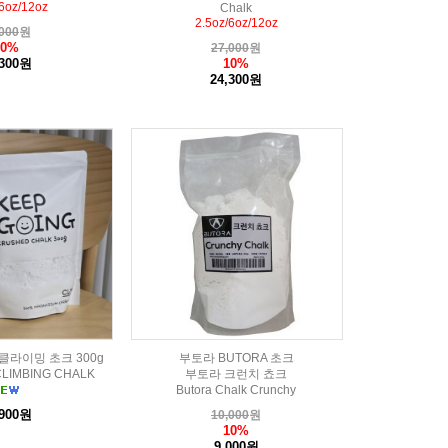
/6oz/12oz
Chalk
2.5oz/6oz/12oz
000
원
10%
27,000
원
,300원
10%
24,300원
클라이밍 초크 300g
부토라 BUTORA 초크
CLIMBING CHALK
부토라 크런치 쵸크
Butora Chalk Crunchy
,900원
10,000
원
10%
9,000원