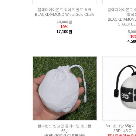
블랙다이아몬드 화이트 골드 쵸크
블랙다이아몬드 화
BLACKDIAMOND White Gold Chalk
블록 
BLACKDIAMOND
19,000
원
CHALK BL
10%
17,100원
5,00
10
4,5
볼더랜드 킵고잉 클라이밍 초크볼
8b+ 초크밤 65g
65g
8BPLUS Cha
8b+의 귀여운 리
kEEP GOING CLIMBING