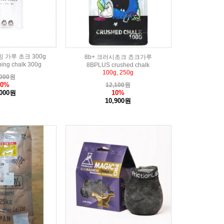
 가루 초크 300g
8b+ 크러시초크 쵸크가루
ing chalk 300g
8BPLUS crushed chalk
100g, 250g
000
원
20%
12,100
원
10%
,000원
10,900원