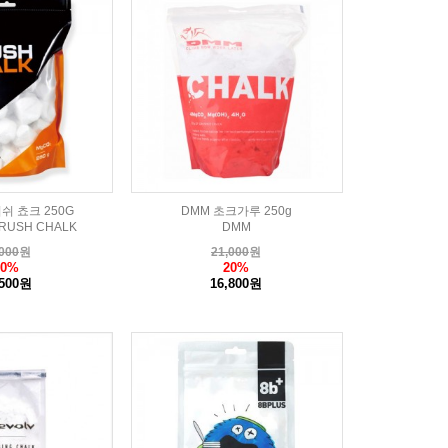
쉬 쵸크 250G
DMM 초크가루 250g
RUSH CHALK
DMM
000
원
21,000
원
30%
20%
,500원
16,800원