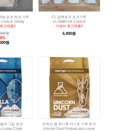
00g 초크 쵸크 가루
CL 암벽초크 쵸크가루
 CHALK 1000g
CL AMBYUK CHALK
최고제품!!
가성비 최고제품!!
000
원
6,000원
50%
,000원
고릴라 그립 쵸크
프릭션 랩 유니콘 더스트 가루 쵸크
bs Loose Chalk
Unicorn Dust FrictionLabs Loose