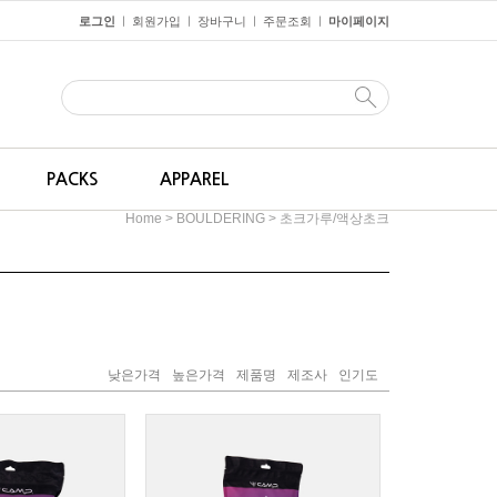
로그인
회원가입
장바구니
주문조회
마이페이지
ㅣ
ㅣ
ㅣ
ㅣ
PACKS
APPAREL
>
>
Home
BOULDERING
초크가루/액상초크
낮은가격
높은가격
제품명
제조사
인기도