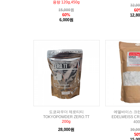
용량 120g,450g
32,0
15,000
원
60
60%
12,8
6,000원
도쿄파우더 제로티티
에델바이스 크런치
TOKYOPOWDER ZERO.TT
EDELWEISS C
200g
40
28,000원
30,0
50
15,0