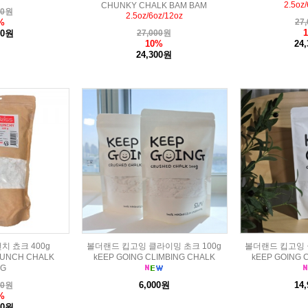
2.5oz
CHUNKY CHALK BAM BAM
00
원
2.5oz/6oz/12oz
%
27,
00원
27,000
원
10%
24
24,300원
 쵸크 400g
볼더랜드 킵고잉 클라이밍 초크 100g
볼더랜드 킵고잉 
RUNCH CHALK
kEEP GOING CLIMBING CHALK
kEEP GOING 
0G
6,000원
14
00
원
%
00원