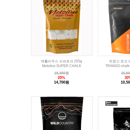
메톨리우스 슈퍼초크 255g
트랑고 쵸크 파
Metolius SUPER CHALK
TRANGO chalk
18,300
원
15,0
20%
30
14,700원
10,5