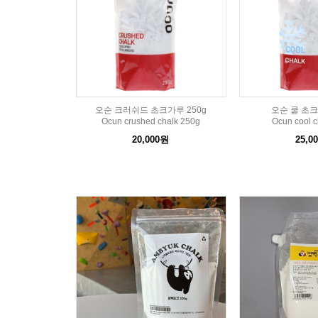
오순 크러쉬드 초크가루 250g
오순 쿨 초크
Ocun crushed chalk 250g
Ocun cool c
20,000원
25,0