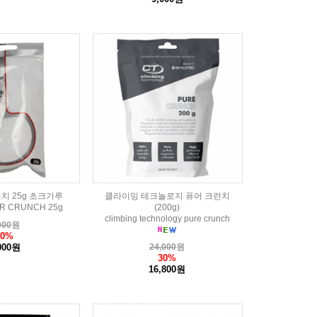
치 25g 초크가루
클라이밍 테크놀로지 퓨어 크런치
R CRUNCH 25g
(200g)
climbing technology pure crunch
000
원
20%
000원
24,000
원
30%
16,800원