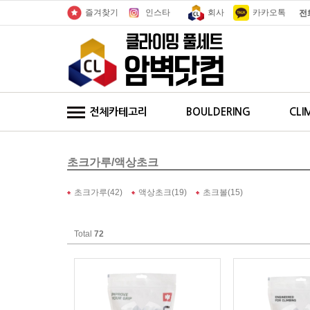
인스타
회사
카카오톡
즐겨찾기
전
전체카테고리
BOULDERING
CLI
초크가루/액상초크
초크가루(42)
액상초크(19)
초크볼(15)
Total
72