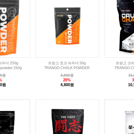
우더 250g
트랑고 쵸크 파우더 50g
트랑고 크러
 powder 250g
TRANGO CHALK POWDER
TRANGO C
00
원
6,000
원
15,
%
20%
00원
4,800원
10