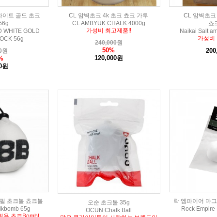
이트 골드 초크
CL 암벽초크 4k 초크 쵸크 가루
CL 암벽초크 
56g
CL AMBYUK CHALK 4000g
쵸
가성비 최고제품!!
 WHITE GOLD
Naikai Salt a
가성비 
OCK 56g
240,000
원
50%
200
0
원
120,000원
%
00원
 리필 초크볼 쵸크볼
락 엠파이어 마그
오순 초크볼 35g
lkbomb 65g
Rock Empire 
OCUN Chalk Ball
필용 초크Bomb!