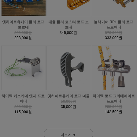
블랙기어 RP1 롤러 로프
앳하이트유케이 롤러 로프
페츨 롤러 코스터 로프 보
프로텍터
보호대
호대
370,000원
290,000원
345,000원
333,000원
203,000원
하이텍 카스카데 엣지 프로
앳하이트유케이 로프 너클
하이텍 로프 그라테메이트
텍터
프로텍터
50,000원
230,000원
35,000원
285,000원
115,000원
142,500원
더보기 ▼