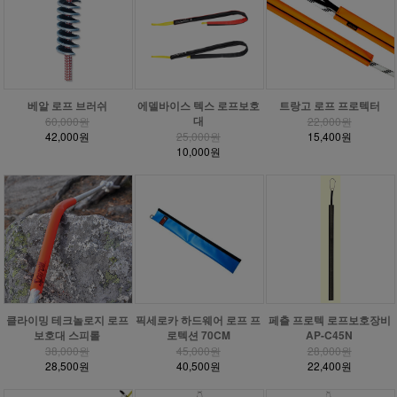
베알 로프 브러쉬
에델바이스 텍스 로프보호
트랑고 로프 프로텍터
대
60,000원
22,000원
42,000원
25,000원
15,400원
10,000원
클라이밍 테크놀로지 로프
픽세로카 하드웨어 로프 프
페츨 프로텍 로프보호장비
보호대 스피롤
로텍션 70CM
AP-C45N
38,000원
45,000원
28,000원
28,500원
40,500원
22,400원