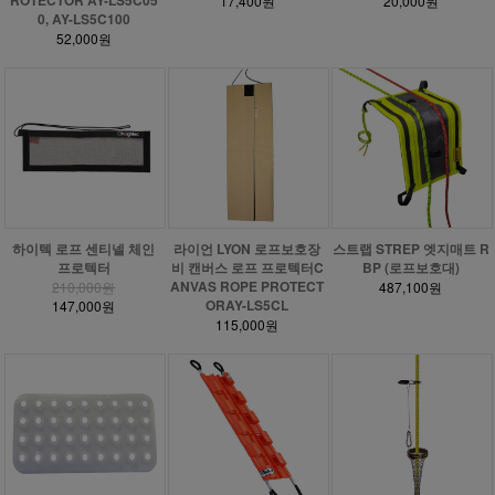
17,400원
20,000원
0, AY-LS5C100
52,000원
하이텍 로프 센티넬 체인
라이언 LYON 로프보호장
스트랩 STREP 엣지매트 R
프로텍터
비 캔버스 로프 프로텍터C
BP (로프보호대)
ANVAS ROPE PROTECT
210,000원
487,100원
ORAY-LS5CL
147,000원
115,000원