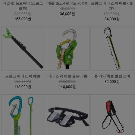
베알 핫 프로텍터 (크로코
페츨 조코-I 랜야드 70CM
트랑고 베타 스틱 에보 - 클
포함)
라임
45,000원
220,000원
36,000원
120,000원
165,000원
84,000원
트랑고 베타 스틱 에보
베타 스틱 에보 울트라 롱
콩 패닉 확보 클립 장비
160,000원
200,000원
82,500원
112,000원
140,000원