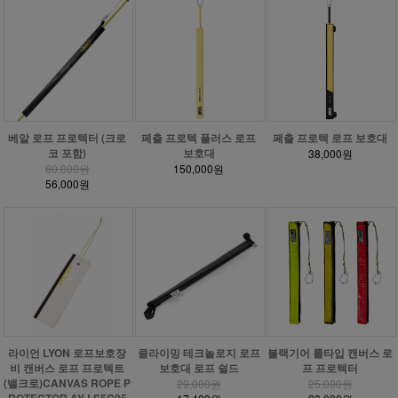
베알 로프 프로텍터 (크로
페츨 프로텍 플러스 로프
페츨 프로텍 로프 보호대
코 포함)
보호대
38,000원
80,000원
150,000원
56,000원
라이언 LYON 로프보호장
클라이밍 테크놀로지 로프
블랙기어 롤타입 캔버스 로
비 캔버스 로프 프로텍트
보호대 로프 쉴드
프 프로텍터
(밸크로)CANVAS ROPE P
29,000원
25,000원
ROTECTOR AY-LS5C05