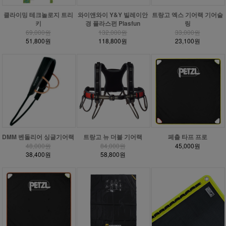
클라이밍 테크놀로지 트리
와이앤와이 Y&Y 빌레이안
트랑고 엑스 기어랙 기어슬
키
경 플라스펀 Plasfun
링
69,000원
132,000원
33,000원
51,800원
118,800원
23,100원
DMM 벤돌리어 싱글기어랙
트랑고 뉴 더블 기어랙
페츨 타프 프로
48,000원
84,000원
45,000원
38,400원
58,800원