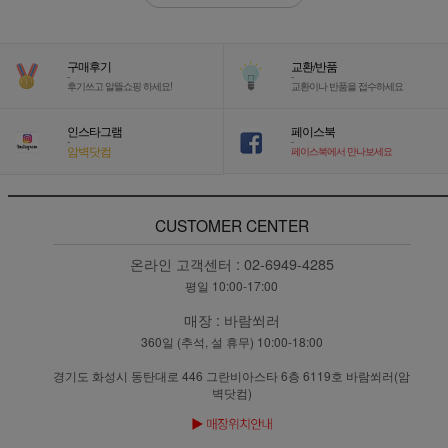
구매후기
교환/반품
-
-
후기쓰고 알뜰쇼핑 하세요!
교환이나 반품을 접수하세요
인스타그램
페이스북
-
-
암벽닷컴
페이스북에서 만나보세요
CUSTOMER CENTER
온라인 고객센터 :
02-6949-4285
평일 10:00-17:00
매장 :
바람쐬러
360일 (추석, 설 휴무) 10:00-18:00
경기도 화성시 동탄대로 446 그란비아스타 6층 6119호 바람쐬러(암
벽닷컴)