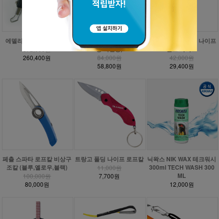
에델리드 로프 커팅 머신
에델리드 나이프 (로프 커
에델리드 로프 투스 나이프
팅 머신용)
핸드 나이프
372,000원
260,400원
84,000원
42,000원
58,800원
29,400원
페츨 스파타 로프칼 비상구
트랑고 폴딩 나이프 로프칼
닉왁스 NIK WAX 테크워시
조칼 (블루,옐로우,블랙)
300ml TECH WASH 300
11,000원
ML
100,000원
7,700원
80,000원
12,000원