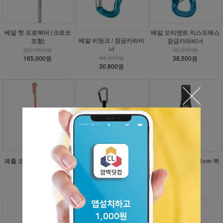
베알 핫 프로텍터 (크로코
베알 오리엔트 익스프레스
베알 비링크 / 잠금카라비
포함)
잠금카라비너
너
220,000원
55,000원
44,000원
165,000원
38,500원
30,800원
페츨 조코-I 랜야드 70CM
페츨 스피릿 익스프레스 17
페츨 익스프레스 11cm 퀵
cm 6개세트 퀵드로우
드로우 슬링
45,000원
36,000원
425,000원
8,000원
340,000원
6,400원