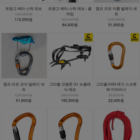
트랑고 베타 스틱 에보
트랑고 베타 스틱 에보 - 클
캠프 피유 아톰 빌레이 세
라임
트
160,000원
112,000원
120,000원
129,000원
84,000원
51,600원
캠프 피유 코어 빌레이 세
그리벨 크램폰 G1 뉴클래
그리벨 K6N 메가 스크류
트
식 에보
락 카라비너
129,000원
240,000원
28,000원
51,600원
192,000원
22,400원