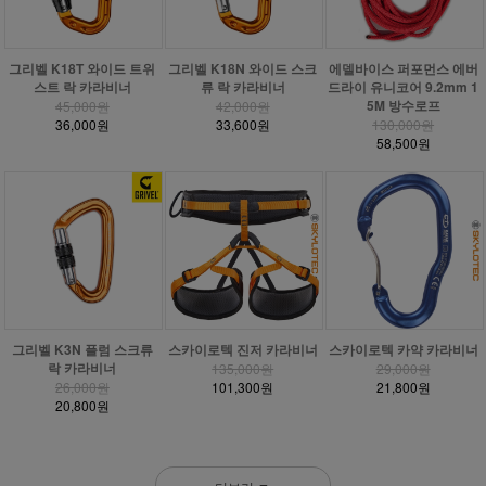
그리벨 K18T 와이드 트위
그리벨 K18N 와이드 스크
에델바이스 퍼포먼스 에버
스트 락 카라비너
류 락 카라비너
드라이 유니코어 9.2mm 1
5M 방수로프
45,000원
42,000원
36,000원
33,600원
130,000원
58,500원
그리벨 K3N 플럼 스크류
스카이로텍 진저 카라비너
스카이로텍 카약 카라비너
락 카라비너
135,000원
29,000원
26,000원
101,300원
21,800원
20,800원