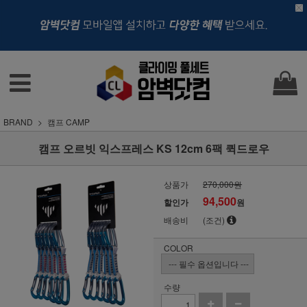
BRAND
캠프 CAMP
캠프 오르빗 익스프레스 KS 12cm 6팩 퀵드로우
상품가
270,000원
94,500
할인가
원
배송비
(조건)
COLOR
수량