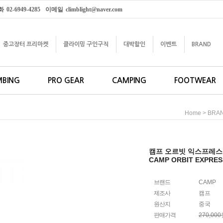
화
02-6949-4285
이메일
climblight@naver.com
중고장터 프리마켓
클라이밍 구인구직
대박할인
이벤트
BRAND
MBING
PRO GEAR
CAMPING
FOOTWEAR
>
Home
BRA
캠프 오르빗 익스프레스 K
CAMP ORBIT EXPRES
브랜드
CAMP
제조사
캠프
원산지
중국
판매가격
270,00