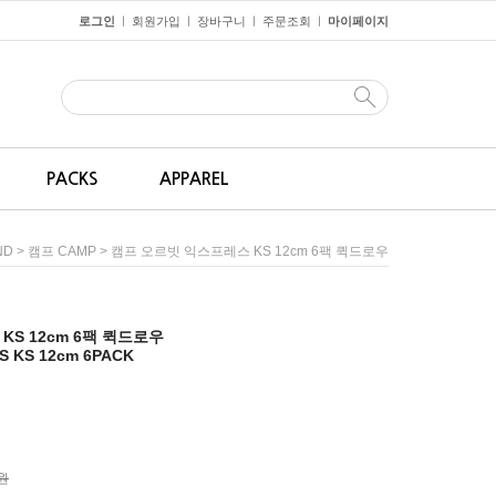
로그인
회원가입
장바구니
주문조회
마이페이지
ㅣ
ㅣ
ㅣ
ㅣ
PACKS
APPAREL
>
> 캠프 오르빗 익스프레스 KS 12cm 6팩 퀵드로우
ND
캠프 CAMP
S 12cm 6팩 퀵드로우
S KS 12cm 6PACK
0원