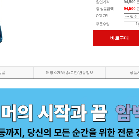
할인가격
94,500
총 상품금액
94,500
COLOR
주문수량
바로구매
상품
매장소개/배송/교환/반품정보
상품