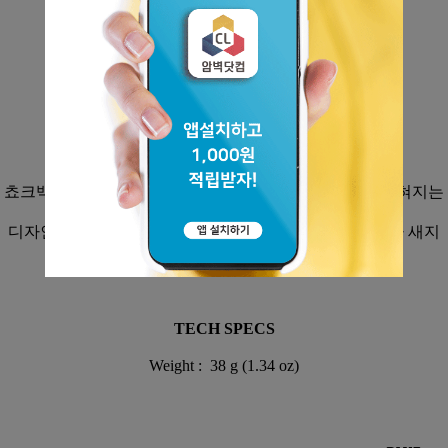
블랙다이아몬드 쵸크백
쵸크백에서 새어나오는 쵸크 가루로 가방과 의류가 더럽혀지는
것을 방지하기 위해
디자인된 주머니로 롤 탑 방식의 입구는 밀봉되어 쵸크가 새지
않습니다.
TECH SPECS
Weight : 38 g (1.34 oz)