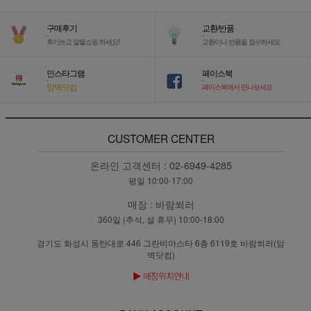
구매후기
교환/반품
-
-
후기쓰고 알뜰쇼핑 하세요!
교환이나 반품을 접수하세요
인스타그램
페이스북
-
-
암벽닷컴
페이스북에서 만나보세요
CUSTOMER CENTER
온라인 고객센터 :
02-6949-4285
평일 10:00-17:00
매장 :
바람쐬러
360일 (추석, 설 휴무) 10:00-18:00
경기도 화성시 동탄대로 446 그란비아스타 6층 6119호 바람쐬러(암
벽닷컴)