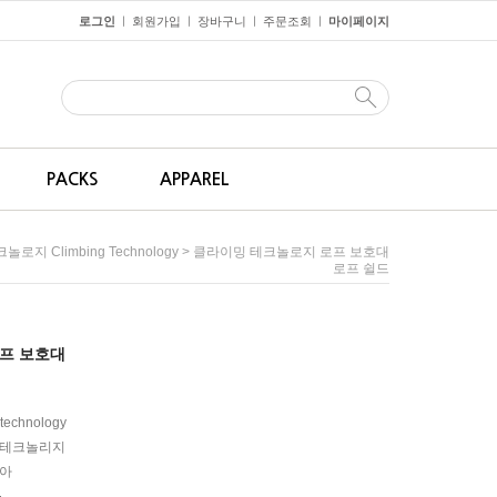
로그인
회원가입
장바구니
주문조회
마이페이지
ㅣ
ㅣ
ㅣ
ㅣ
PACKS
APPAREL
> 클라이밍 테크놀로지 로프 보호대
로지 Climbing Technology
로프 쉴드
프 보호대
 technology
테크놀리지
아
원