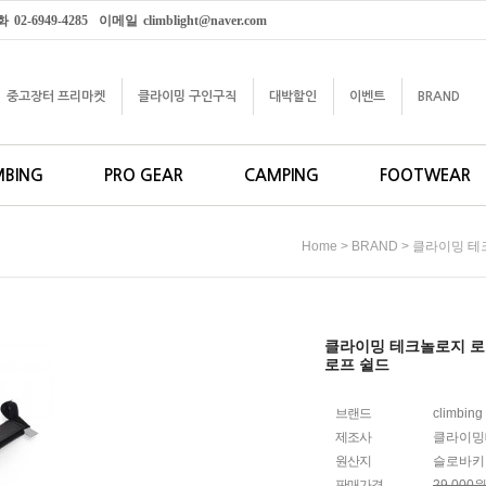
화
02-6949-4285
이메일
climblight@naver.com
중고장터 프리마켓
클라이밍 구인구직
대박할인
이벤트
BRAND
MBING
PRO GEAR
CAMPING
FOOTWEAR
>
>
Home
BRAND
클라이밍 테크놀
클라이밍 테크놀로지 로
로프 쉴드
브랜드
climbing
제조사
클라이밍
원산지
슬로바키
판매가격
29,000