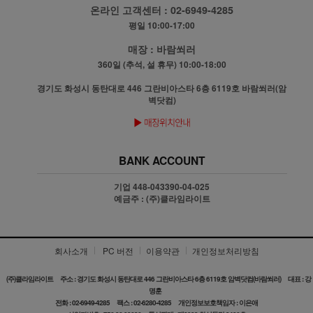
온라인 고객센터 :
02-6949-4285
평일 10:00-17:00
매장 :
바람쐬러
360일 (추석, 설 휴무) 10:00-18:00
경기도 화성시 동탄대로 446 그란비아스타 6층 6119호 바람쐬러(암
벽닷컴)
BANK ACCOUNT
기업 448-043390-04-025
예금주 : (주)클라임라이트
회사소개
PC 버전
이용약관
개인정보처리방침
(주)클라임라이트
주소 : 경기도 화성시 동탄대로 446 그란비아스타 6층 6119호 암벽닷컴(바람쐬러)
대표 : 강
명훈
전화 : 02-6949-4285
팩스 : 02-6280-4285
개인정보보호책임자 : 이은애