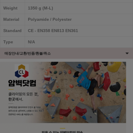
Weight
1350 g (M-L)
Material
Polyamide / Polyester
Standard
CE - EN358 EN813 EN361
Type
N/A
매장안내/교환/반품/환불/취소