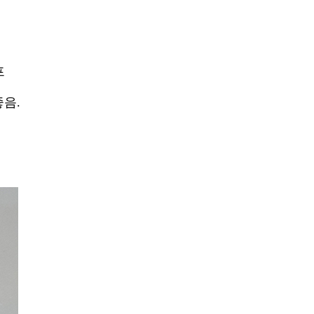
프
좋음.