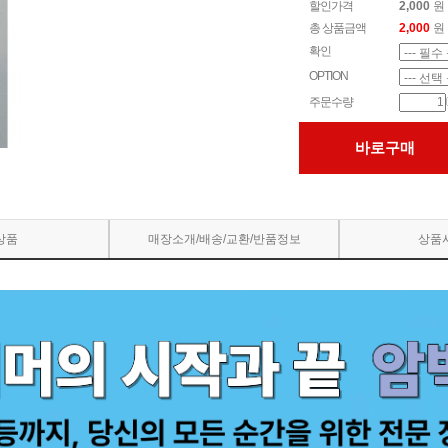
할인가격
2,000
원
총 상품금액
2,000
원
확인
OPTION
주문수량
바로구매
상품
매장소개/배송/교환/반품정보
상품