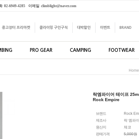
화
02-6949-4285
이메일
climblight@naver.com
중고장터 프리마켓
클라이밍 구인구직
대박할인
이벤트
BRAND
MBING
PRO GEAR
CAMPING
FOOTWEAR
Home
락엠파이어 테이프 25m
Rock Empire
브랜드
Rock Em
제조사
락 엠파
원산지
체코
판매가격
5,000원