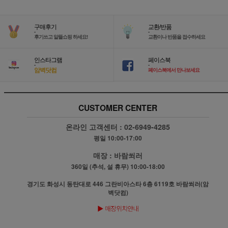
구매후기
교환/반품
-
-
후기쓰고 알뜰쇼핑 하세요!
교환이나 반품을 접수하세요
인스타그램
페이스북
-
-
암벽닷컴
페이스북에서 만나보세요
CUSTOMER CENTER
온라인 고객센터 :
02-6949-4285
평일 10:00-17:00
매장 :
바람쐬러
360일 (추석, 설 휴무) 10:00-18:00
경기도 화성시 동탄대로 446 그란비아스타 6층 6119호 바람쐬러(암
벽닷컴)