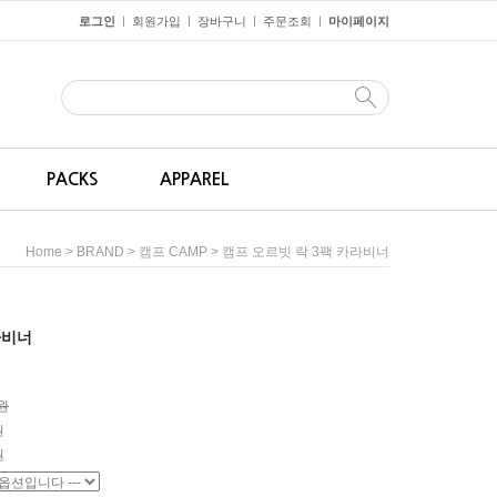
로그인
회원가입
장바구니
주문조회
마이페이지
ㅣ
ㅣ
ㅣ
ㅣ
PACKS
APPAREL
>
>
> 캠프 오르빗 락 3팩 카라비너
Home
BRAND
캠프 CAMP
라비너
0원
원
원