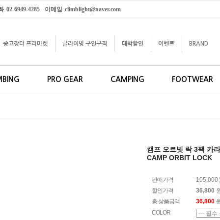
화
02-6949-4285
이메일
climblight@naver.com
중고장터 프리마켓
클라이밍 구인구직
대박할인
이벤트
BRAND
MBING
PRO GEAR
CAMPING
FOOTWEAR
캠프 오르빗 락 3팩 카
CAMP ORBIT LOCK
판매가격
105,00
할인가격
36,800
총 상품금액
36,800
COLOR