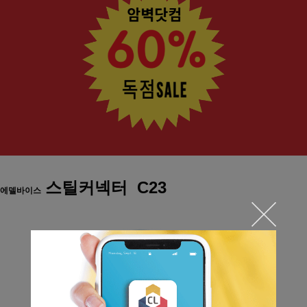
스틸커넥터 C23
에델바이스