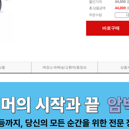
할인가격
44,000
총 상품금액
44,000
주문수량
바로구매
상품
매장소개/배송/교환/반품정보
상품