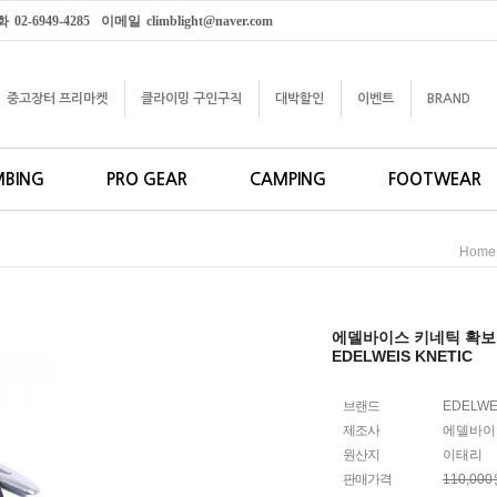
화
02-6949-4285
이메일
climblight@naver.com
중고장터 프리마켓
클라이밍 구인구직
대박할인
이벤트
BRAND
MBING
PRO GEAR
CAMPING
FOOTWEAR
Home
에델바이스 키네틱 확
EDELWEIS KNETIC
브랜드
EDELWE
제조사
에델바이
원산지
이태리
판매가격
110,00