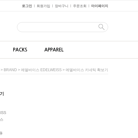
로그인
회원가입
장바구니
주문조회
마이페이지
ㅣ
ㅣ
ㅣ
ㅣ
PACKS
APPAREL
>
>
> 에델바이스 키네틱 확보기
BRAND
에델바이스 EDELWEISS
보기
ISS
스
0원