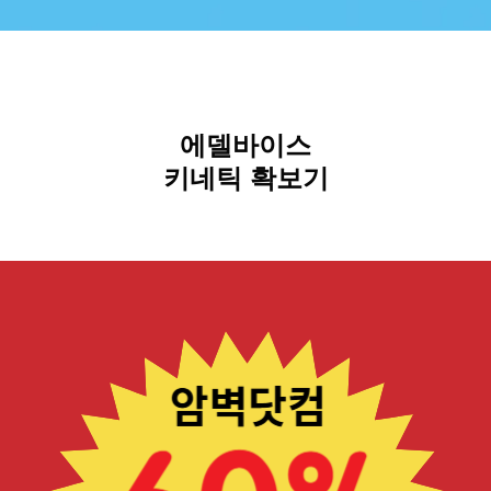
에델바이스
키네틱 확보기