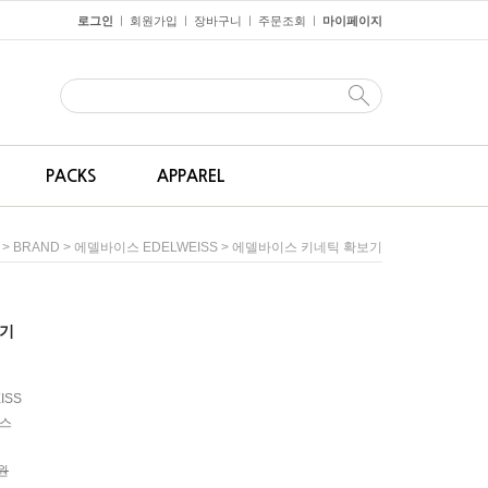
로그인
회원가입
장바구니
주문조회
마이페이지
ㅣ
ㅣ
ㅣ
ㅣ
PACKS
APPAREL
>
>
> 에델바이스 키네틱 확보기
BRAND
에델바이스 EDELWEISS
보기
ISS
스
0원