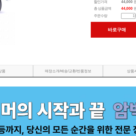
할인가격
44,000
총 상품금액
44,000
주문수량
바로구매
상품
매장소개/배송/교환/반품정보
상품