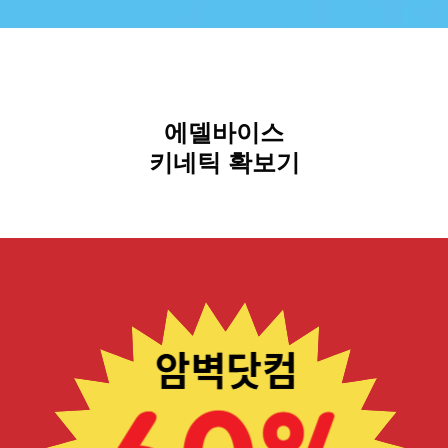
에델바이스
키네틱 확보기