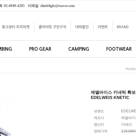
화
02-6949-4285
이메일
climblight@naver.com
중고장터 프리마켓
클라이밍 구인구직
대박할인
이벤트
BRAND
MBING
PRO GEAR
CAMPING
FOOTWEAR
Home
에델바이스 키네틱 확
EDELWEIS KNETIC
브랜드
EDELWE
제조사
에델바이
원산지
이태리
판매가격
110,00