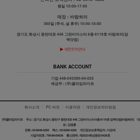
평일 10:00-17:00
매장 :
바람쐬러
360일 (추석, 설 휴무) 10:00-18:00
경기도 화성시 동탄대로 446 그란비아스타 6층 6119호 바람쐬러(암
벽닷컴)
BANK ACCOUNT
기업 448-043390-04-025
예금주 : (주)클라임라이트
회사소개
PC 버전
이용약관
개인정보처리방침
(주)클라임라이트
주소 : 경기도 화성시 동탄구 동탄대로 446 그란비아스타 6층 6119호 암벽닷컴(바람쐬러)
대
표 : 강명훈
전화 : 02-6949-4285
팩스 : 02-6280-4285
개인정보보호책임자 : 이은애
사업자번호 : 756-86-00636
통신판매 : 제2023-화성동탄-3426호