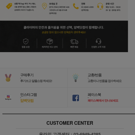
구매후기
교환/반품
-
-
후기쓰고 알뜰쇼핑 하세요!
교환이나 반품을 접수하세요
인스타그램
페이스북
-
-
암벽닷컴
페이스북에서 만나보세요
CUSTOMER CENTER
온라인 고객센터 :
02-6949-4285