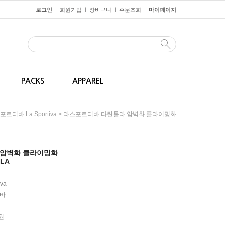
로그인
회원가입
장바구니
주문조회
마이페이지
ㅣ
ㅣ
ㅣ
ㅣ
PACKS
APPAREL
> 라스포르티바 타란툴라 암벽화 클라이밍화
르티바 La Sportiva
 암벽화 클라이밍화
ULA
iva
바
0원