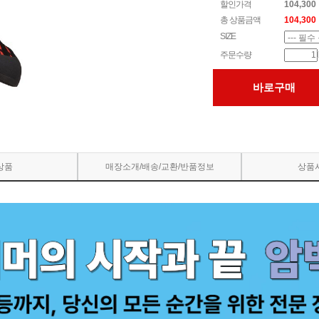
할인가격
104,300
총 상품금액
104,300
SIZE
주문수량
바로구매
상품
매장소개/배송/교환/반품정보
상품