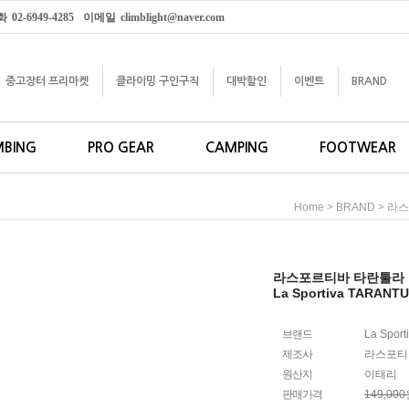
화
02-6949-4285
이메일
climblight@naver.com
중고장터 프리마켓
클라이밍 구인구직
대박할인
이벤트
BRAND
MBING
PRO GEAR
CAMPING
FOOTWEAR
>
>
Home
BRAND
라스포
라스포르티바 타란툴라
La Sportiva TARANT
브랜드
La Sport
제조사
라스포티
원산지
이태리
판매가격
149,00