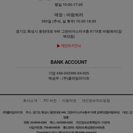
평일 10:00-17:00
매장 :
바람쐬러
360일 (추석, 설 휴무) 10:00-18:00
경기도 화성시 동탄대로 446 그란비아스타 6층 6119호 바람쐬러(암
벽닷컴)
BANK ACCOUNT
기업 448-043390-04-025
예금주 : (주)클라임라이트
회사소개
PC 버전
이용약관
개인정보처리방침
(주)클라임라이트
주소 : 경기도 화성시 동탄대로 446 그란비아스타 6층 6119호 암벽닷컴(바람쐬러)
대표 : 강
명훈
전화 : 02-6949-4285
팩스 : 02-6280-4285
개인정보보호책임자 : 이은애
사업자번호 : 756-86-00636
통신판매 : 제2023-화성동탄-3426호
Copyright (c) 2011 클라임라이트 All rights reserved.