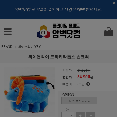
BRAND
와이앤와이 Y&Y
와이앤와이 트리케라톱스 쵸크백
상품가
61,000원
54,900
할인가
원
배송비
(조건)
OPITON
수량