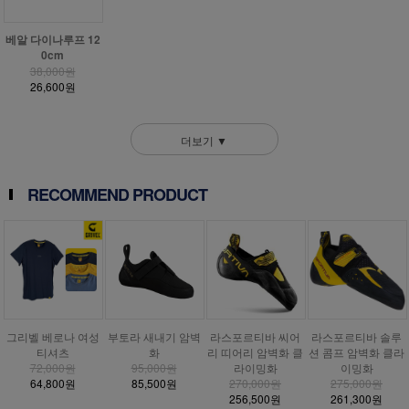
베알 다이나루프 12
0cm
38,000원
26,600원
더보기 ▼
RECOMMEND PRODUCT
그리벨 베로나 여성
부토라 새내기 암벽
라스포르티바 씨어
라스포르티바 솔루
티셔츠
화
리 띠어리 암벽화 클
션 콤프 암벽화 클라
72,000원
95,000원
라이밍화
이밍화
64,800원
85,500원
270,000원
275,000원
256,500원
261,300원