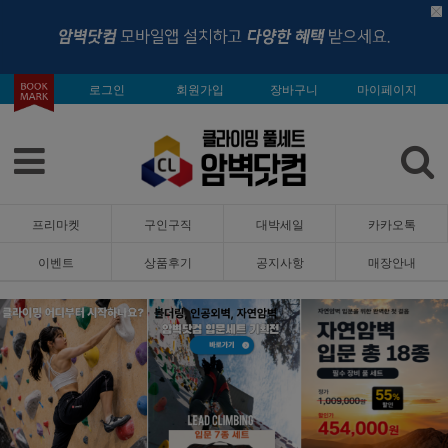
로그인
회원가입
장바구니
마이페이지
프리마켓
구인구직
대박세일
카카오톡
이벤트
상품후기
공지사항
매장안내