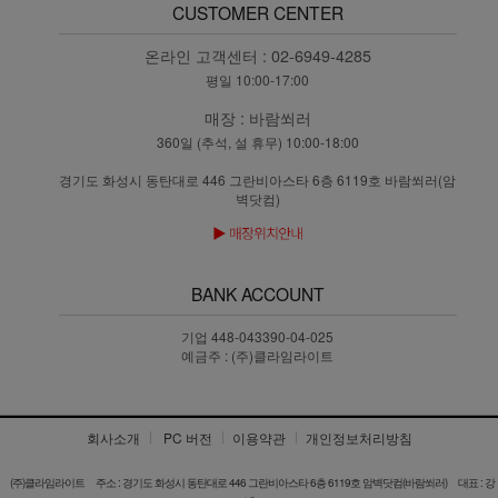
CUSTOMER CENTER
온라인 고객센터 :
02-6949-4285
평일 10:00-17:00
매장 :
바람쐬러
360일 (추석, 설 휴무) 10:00-18:00
경기도 화성시 동탄대로 446 그란비아스타 6층 6119호 바람쐬러(암
벽닷컴)
BANK ACCOUNT
기업 448-043390-04-025
예금주 : (주)클라임라이트
회사소개
PC 버전
이용약관
개인정보처리방침
(주)클라임라이트
주소 : 경기도 화성시 동탄대로 446 그란비아스타 6층 6119호 암벽닷컴(바람쐬러)
대표 : 강