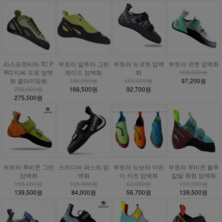
라스포르티바 TC P
부토라 알투라 그린
부토라 뉴코멧 암벽
부토라 코멧 암벽화
RO 티씨 프로 암벽
와이드 암벽화
화
108,000원
화 클라이밍화
185,000원
103,000원
97,200원
290,000원
166,500원
92,700원
275,500원
부토라 루비콘 그린
스카디바 퍼스트 암
부토라 뉴보라 어린
부토라 루비콘 블루
암벽화
벽화
이 키즈 암벽화
칼발 족형 암벽화
155,000원
105,000원
63,000원
155,000원
139,500원
84,000원
56,700원
139,500원