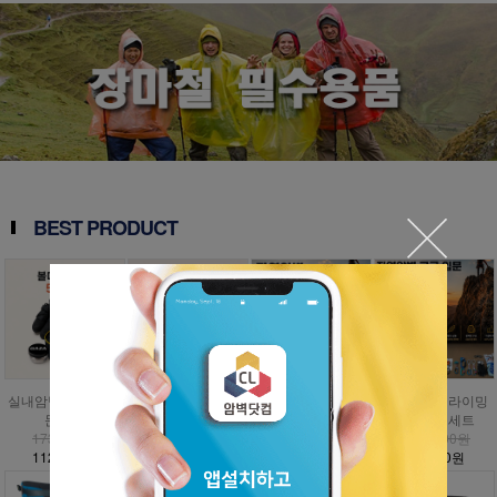
BEST PRODUCT
실내암벽 볼더링 입
인공외벽 클라이밍
자연암벽 클라이밍
자연암벽 클라이밍
문세트
입문세트
입문세트
고급 입문세트
173,000원
797,000원
1,009,000원
1,476,000원
112,500원
358,700원
454,100원
885,600원