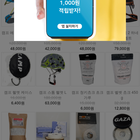
캠프 에너지 CR3 하
캠프 에너지 하네스
캠프 에너지 주니어
DMM 매버릭 2 하네
네스
안전벨트
하네스
스 안전벨트
120,000원
105,000원
120,000원
158,000원
48,000원
42,000원
48,000원
79,000원
캠프 헬멧 케이스
캠프 스톰 헬멧 L
캠프 청키쵸크 초크
캠프 벨벳 쵸크 450
16,000원
180,000원
가루
g
6,400원
63,000원
15,000원
32,000원
6,000원
12,800원