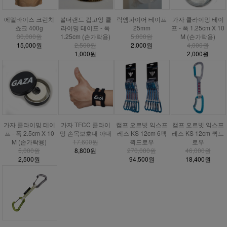
에델바이스 크런치
볼더랜드 킵고잉 클
락엠파이어 테이프
가자 클라이밍 테이
쵸크 400g
라이밍 테이프 - 폭
25mm
프 - 폭 1.25cm X 10
30,000원
1.25cm (손가락용)
5,000원
M (손가락용)
15,000원
2,500원
2,000원
4,000원
1,000원
2,000원
가자 클라이밍 테이
가자 TFCC 클라이
캠프 오르빗 익스프
캠프 오르빗 익스프
프 - 폭 2.5cm X 10
밍 손목보호대 아대
레스 KS 12cm 6팩
레스 KS 12cm 퀵드
M (손가락용)
17,600원
퀵드로우
로우
5,000원
8,800원
270,000원
46,000원
2,500원
94,500원
18,400원