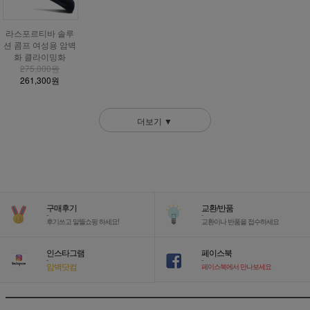
라스포르티바 솔루
션 콤프 여성용 암벽
화 클라이밍화
275,000원
261,300원
더보기 ▼
구매후기
교환/반품
-
-
후기쓰고 알뜰쇼핑 하세요!
교환이나 반품을 접수하세요
인스타그램
페이스북
-
-
암벽닷컴
페이스북에서 만나보세요