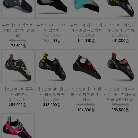
부토라 거미 스파이
부토라 아이벡스 씨
부토라 뉴 거미 스파
라스포르티바 만다
더 암벽화
그래스 암벽화 (넓은
이더 옐로우 암벽화
라 만달라 암벽화
180,000원
볼)
180,000원
275,000원
162,000원
195,000원
162,000원
261,300원
175,500원
라스포르티바 푸투
라스포르티바 온드
라스포르티바 타란
라스포르티바 씨어
라 암벽화
라 콤프 암벽화
툴라 암벽화 클라이
리 띠어리 여성용 암
270,000원
330,000원
밍화
벽화 클라이밍화
256,500원
313,500원
149,000원
270,000원
104,300원
256,500원