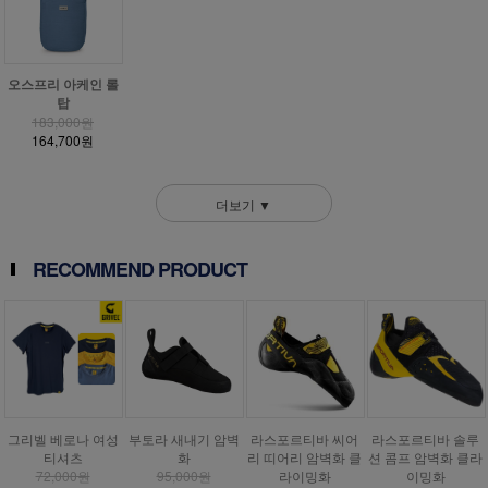
오스프리 아케인 롤
탑
183,000원
164,700원
더보기 ▼
RECOMMEND PRODUCT
그리벨 베로나 여성
부토라 새내기 암벽
라스포르티바 씨어
라스포르티바 솔루
티셔츠
화
리 띠어리 암벽화 클
션 콤프 암벽화 클라
72,000원
95,000원
라이밍화
이밍화