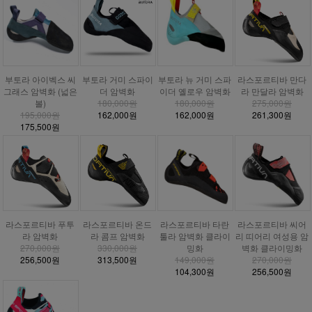
부토라 거미 스파이
부토라 아이벡스 씨
부토라 뉴 거미 스파
라스포르티바 만다
더 암벽화
그래스 암벽화 (넓은
이더 옐로우 암벽화
라 만달라 암벽화
180,000원
볼)
180,000원
275,000원
162,000원
195,000원
162,000원
261,300원
175,500원
라스포르티바 푸투
라스포르티바 온드
라스포르티바 타란
라스포르티바 씨어
라 암벽화
라 콤프 암벽화
툴라 암벽화 클라이
리 띠어리 여성용 암
270,000원
330,000원
밍화
벽화 클라이밍화
256,500원
313,500원
149,000원
270,000원
104,300원
256,500원