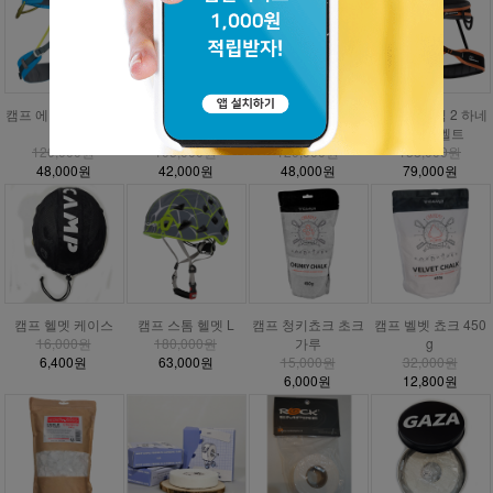
캠프 에너지 CR3 하
캠프 에너지 하네스
캠프 에너지 주니어
DMM 매버릭 2 하네
네스
안전벨트
하네스
스 안전벨트
120,000원
105,000원
120,000원
158,000원
48,000원
42,000원
48,000원
79,000원
캠프 헬멧 케이스
캠프 스톰 헬멧 L
캠프 청키쵸크 초크
캠프 벨벳 쵸크 450
16,000원
180,000원
가루
g
6,400원
63,000원
15,000원
32,000원
6,000원
12,800원