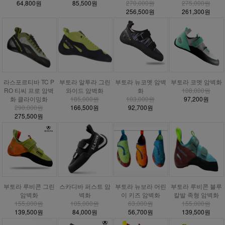
64,800원
85,500원
270,000원
275,000원
256,500원
261,300원
라스포르티바 TC P
부토라 알투라 그린
부토라 뉴코멧 암벽
부토라 코멧 암벽화
RO 티씨 프로 암벽
와이드 암벽화
화
108,000원
화 클라이밍화
185,000원
103,000원
97,200원
290,000원
166,500원
92,700원
275,500원
부토라 루비콘 그린
스카디바 퍼스트 암
부토라 뉴보라 어린
부토라 루비콘 블루
암벽화
벽화
이 키즈 암벽화
칼발 족형 암벽화
155,000원
105,000원
63,000원
155,000원
139,500원
84,000원
56,700원
139,500원