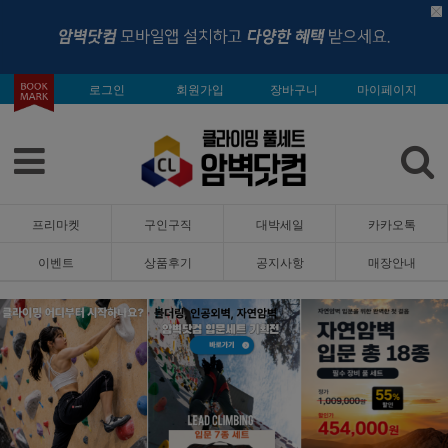
로그인
회원가입
장바구니
마이페이지
프리마켓
구인구직
대박세일
카카오톡
이벤트
상품후기
공지사항
매장안내