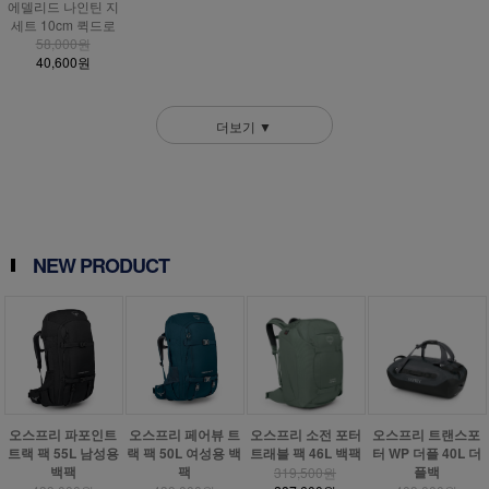
에델리드 나인틴 지
세트 10cm 퀵드로
58,000원
40,600원
더보기 ▼
NEW PRODUCT
오스프리 파포인트
오스프리 페어뷰 트
오스프리 소전 포터
오스프리 트랜스포
트랙 팩 55L 남성용
랙 팩 50L 여성용 백
트래블 팩 46L 백팩
터 WP 더플 40L 더
백팩
팩
플백
319,500원