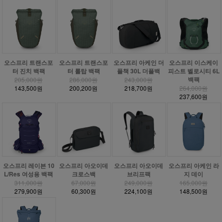
오스프리 트랜스포
오스프리 트랜스포
오스프리 아케인 더
오스프리 이스케이
터 진치 백팩
터 롤탑 백팩
플책 30L 더플백
피스트 벨로시티 6L
백팩
205,000원
286,000원
243,000원
143,500원
200,200원
218,700원
264,000원
237,600원
오스프리 레이븐 10
오스프리 아오이데
오스프리 아오이데
오스프리 아케인 라
L/Res 여성용 백팩
크로스백
브리프팩
지 데이
311,000원
67,000원
249,000원
165,000원
279,900원
60,300원
224,100원
148,500원