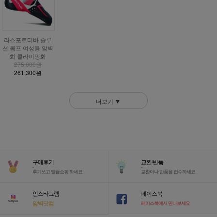
라스포르티바 솔루
션 콤프 여성용 암벽
화 클라이밍화
275,000원
261,300원
더보기 ▼
구매후기
교환/반품
-
-
후기쓰고 알뜰쇼핑 하세요!
교환이나 반품을 접수하세요
인스타그램
페이스북
-
-
암벽닷컴
페이스북에서 만나보세요