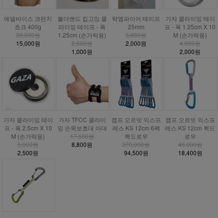
에델바이스 크런치
볼더랜드 킵고잉 클
락엠파이어 테이프
가자 클라이밍 테이
쵸크 400g
라이밍 테이프 - 폭
25mm
프 - 폭 1.25cm X 10
30,000원
1.25cm (손가락용)
5,000원
M (손가락용)
15,000원
2,500원
2,000원
4,000원
1,000원
2,000원
가자 클라이밍 테이
가자 TFCC 클라이
캠프 오르빗 익스프
캠프 오르빗 익스프
프 - 폭 2.5cm X 10
밍 손목보호대 아대
레스 KS 12cm 6팩
레스 KS 12cm 퀵드
M (손가락용)
17,600원
퀵드로우
로우
5,000원
8,800원
270,000원
46,000원
2,500원
94,500원
18,400원