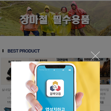
BEST PRODUCT
실내암벽 볼더링 입
인공외벽 클라이밍
자연암벽 클라이밍
자연암벽 클라이밍
문세트
입문세트
입문세트
고급 입문세트
173,000원
797,000원
1,009,000원
1,476,000원
112,500원
358,700원
454,100원
885,600원