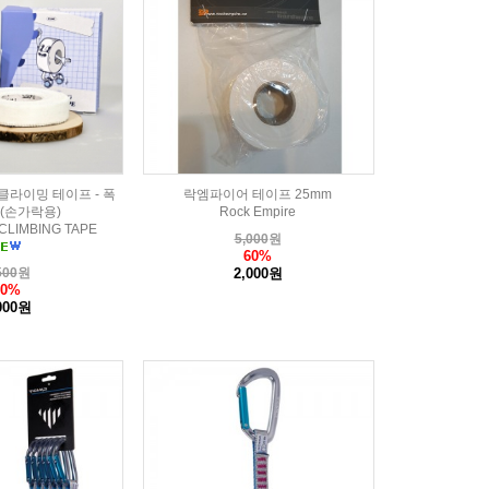
클라이밍 테이프 - 폭
락엠파이어 테이프 25mm
m (손가락용)
Rock Empire
CLIMBING TAPE
5,000
원
60%
500
원
2,000원
60%
000원