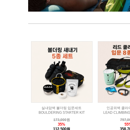
실내암벽 볼더링 입문세트
인공외벽 클라
BOULDERING STARTER KIT
LEAD CLIMBING
173,000
원
797,0
35%
55
112,500원
358,