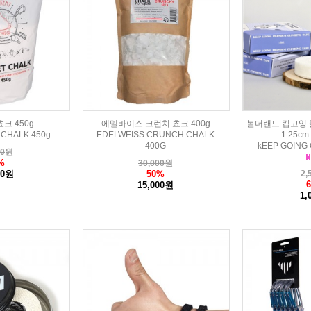
크 450g
에델바이스 크런치 쵸크 400g
볼더랜드 킵고잉 
 CHALK 450g
EDELWEISS CRUNCH CHALK
1.25c
400G
kEEP GOING 
00
원
%
30,000
원
00원
50%
2,
15,000원
1,