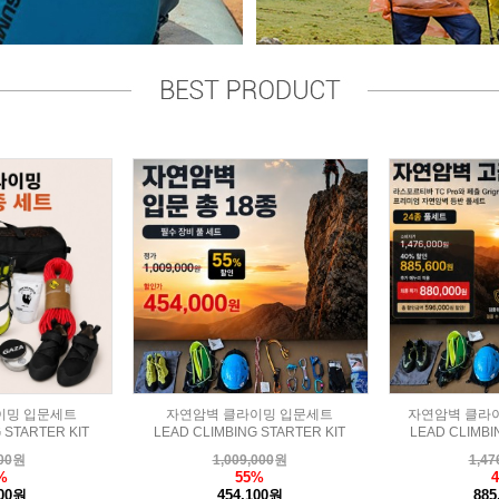
이밍 입문세트
자연암벽 클라이밍 입문세트
자연암벽 클라
 STARTER KIT
LEAD CLIMBING STARTER KIT
LEAD CLIMBI
00
원
1,009,000
원
1,47
%
55%
700원
454,100원
885