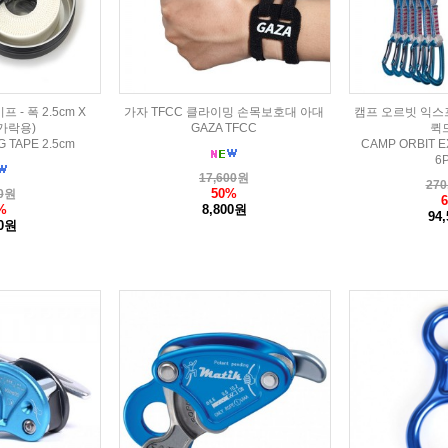
- 폭 2.5cm X
가자 TFCC 클라이밍 손목보호대 아대
캠프 오르빗 익스프
손가락용)
GAZA TFCC
퀵
G TAPE 2.5cm
CAMP ORBIT E
6
17,600
원
270
50%
0
원
%
8,800원
94
00원