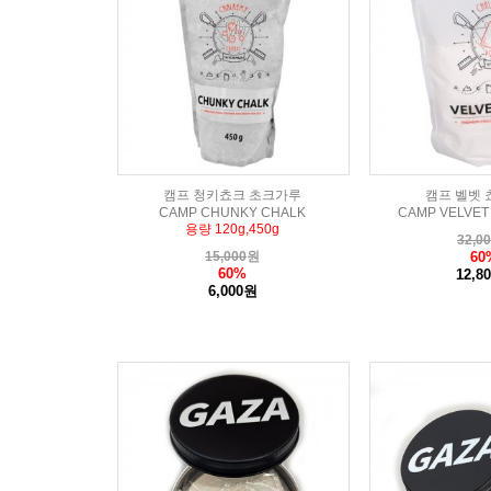
캠프 청키쵸크 초크가루
캠프 벨벳 쵸
CAMP CHUNKY CHALK
CAMP VELVET
용량 120g,450g
32,0
15,000
원
60
60%
12,8
6,000원