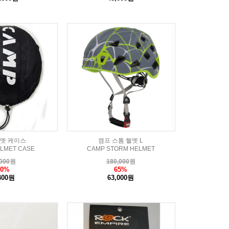
헬멧 케이스
캠프 스톰 헬멧 L
LMET CASE
CAMP STORM HELMET
000
원
180,000
원
60%
65%
400원
63,000원