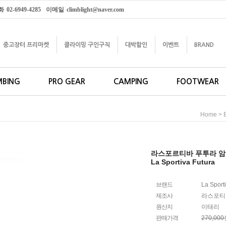
화
02-6949-4285
이메일
climblight@naver.com
중고장터 프리마켓
클라이밍 구인구직
대박할인
이벤트
BRAND
MBING
PRO GEAR
CAMPING
FOOTWEAR
>
Home
라스포르티바 푸투라 
La Sportiva Futura
브랜드
La Sport
제조사
라스포티
원산지
이태리
판매가격
270,00