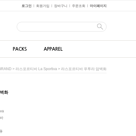
로그인
회원가입
장바구니
주문조회
마이페이지
ㅣ
ㅣ
ㅣ
ㅣ
PACKS
APPAREL
>
> 라스포르티바 푸투라 암벽화
BRAND
라스포르티바 La Sportiva
암벽화
iva
바
0원