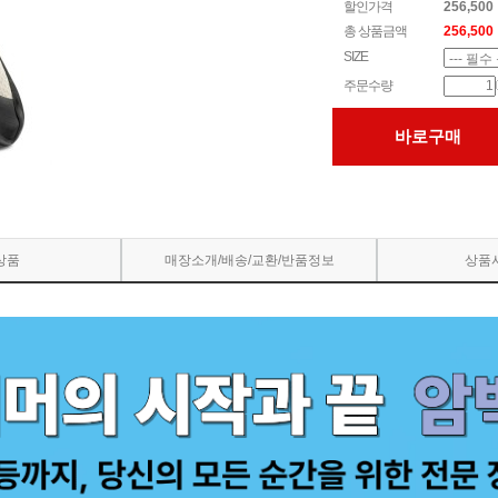
할인가격
256,500
총 상품금액
256,500
SIZE
주문수량
바로구매
상품
매장소개/배송/교환/반품정보
상품