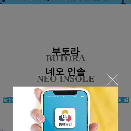
부토라
BUTORA
네오 인솔
NEO INSOLE
등산화나 원킹화,러닝화 등에 넣어 사용하는 기능성 깔
창(인솔)