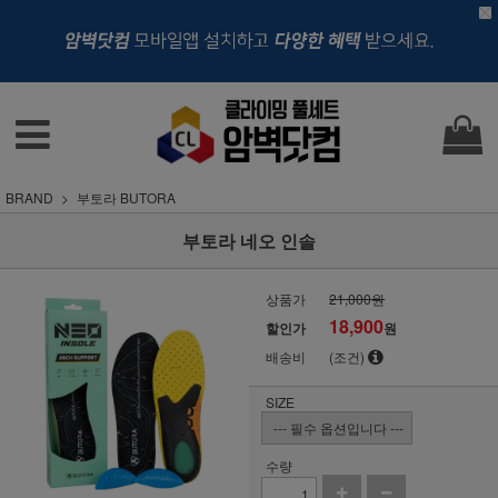
BRAND
부토라 BUTORA
부토라 네오 인솔
상품가
21,000원
18,900
할인가
원
배송비
(조건)
SIZE
수량