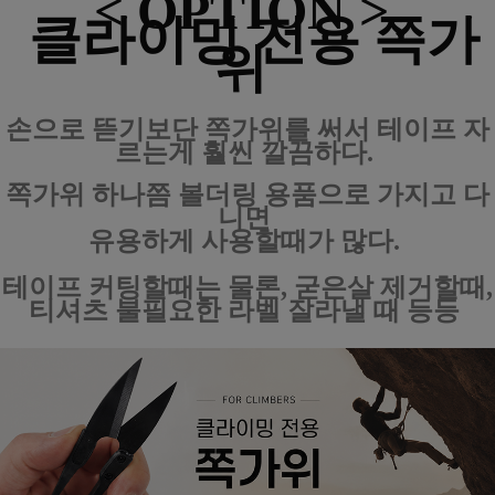
< OPTION >
클라이밍 전용 쪽가
위
손으로 뜯기보단 쪽가위를 써서 테이프 자
르는게 훨씬 깔끔하다.
쪽가위 하나쯤 볼더링 용품으로 가지고 다
니면
유용하게 사용할때가 많다.
테이프 커팅할때는 물론, 굳은살 제거할때,
티셔츠 불필요한 라벨 잘라낼 때 등등