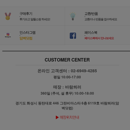
구매후기
교환/반품
-
-
후기쓰고 알뜰쇼핑 하세요!
교환이나 반품을 접수하세요
인스타그램
페이스북
-
-
암벽닷컴
페이스북에서 만나보세요
CUSTOMER CENTER
온라인 고객센터 :
02-6949-4285
평일 10:00-17:00
매장 :
바람쐬러
360일 (추석, 설 휴무) 10:00-18:00
경기도 화성시 동탄대로 446 그란비아스타 6층 6119호 바람쐬러(암
벽닷컴)