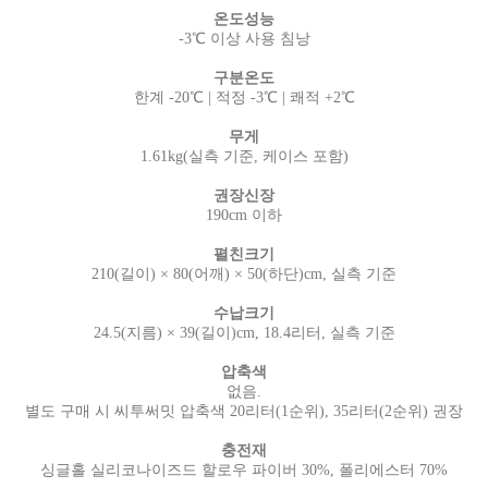
온도성능
-3℃ 이상 사용 침낭
구분온도
한계 -20℃ | 적정 -3℃ | 쾌적 +2℃
무게
1.61kg(실측 기준, 케이스 포함)
권장신장
190cm 이하
펼친크기
210(길이) × 80(어깨) × 50(하단)cm, 실측 기준
수납크기
24.5(지름) × 39(길이)cm, 18.4리터, 실측 기준
압축색
없음.
별도 구매 시 씨투써밋 압축색 20리터(1순위), 35리터(2순위) 권장
충전재
싱글홀 실리코나이즈드 할로우 파이버 30%, 폴리에스터 70%