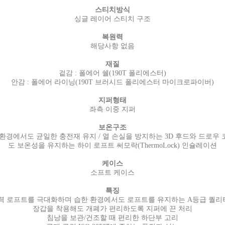
스티치방식
싱글 레이어 스티치 구조
복원력
해당사항 없음
재질
겉감 : 폴에어 쉘(190T 폴리에스터)
안감 : 폴에어 라이닝(190T 브러시드 폴리에스터 마이크로파이버)
지퍼형태
좌측 이중 지퍼
보온구조
환경에서도 균일한 충전재 유지 / 열 손실을 방지하는 3D 후드와 드로우 
도 보온성을 유지하는 하이 로프트 써모락(ThermoLock) 인슐레이션
케이스
소프트 케이스
특징
력 로프트를 극대화하며 습한 환경에서도 로프트를 유지하는 A등급 퀄
장갑을 착용해도 개폐가 편리하도록 지퍼에 끈 처리
침낭을 보관/건조할 때 편리한 하단부 고리