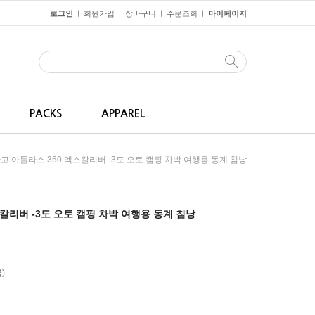
로그인
회원가입
장바구니
주문조회
마이페이지
ㅣ
ㅣ
ㅣ
ㅣ
PACKS
APPAREL
반고 아틀라스 350 엑스칼리버 -3도 오토 캠핑 차박 여행용 동계 침낭
스칼리버 -3도 오토 캠핑 차박 여행용 동계 침낭
)
원