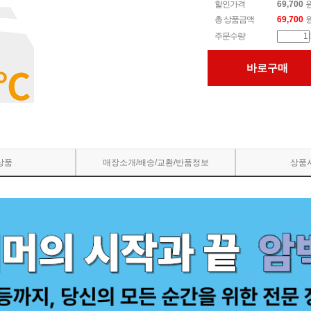
할인가격
69,700
총 상품금액
69,700
주문수량
바로구매
상품
매장소개/배송/교환/반품정보
상품