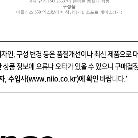
국제 규격 ISO 23537에 준하는 품질과 성능
구성품
아틀라스 350 엑스칼리버 침낭(1개),
소프트 케이스(1개)