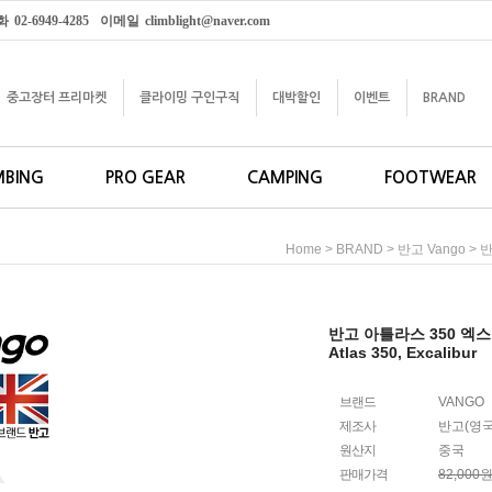
화
02-6949-4285
이메일
climblight@naver.com
중고장터 프리마켓
클라이밍 구인구직
대박할인
이벤트
BRAND
MBING
PRO GEAR
CAMPING
FOOTWEAR
>
>
> 
Home
BRAND
반고 Vango
반고 아틀라스 350 엑
Atlas 350, Excalibur
브랜드
VANGO
제조사
반고(영국
원산지
중국
판매가격
82,000