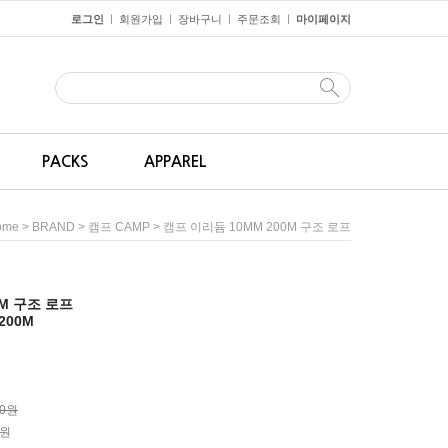
로그인
회원가입
장바구니
주문조회
마이페이지
ㅣ
ㅣ
ㅣ
ㅣ
PACKS
APPAREL
>
>
> 캠프 이리듐 10MM 200M 구조 로프
ome
BRAND
캠프 CAMP
0M 구조 로프
 200M
00원
원