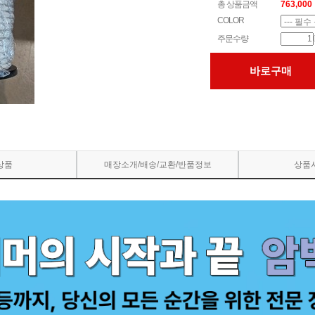
총 상품금액
763,000
COLOR
주문수량
바로구매
상품
매장소개/배송/교환/반품정보
상품