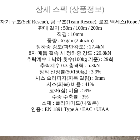
상세 스펙 (상품정보)
자기 구조(Self Rescue), 팀 구조(Team Rescue), 로프 액세스(Rope A
판매 길이 : 50m / 100m / 200m
직경 : 10mm
중량 : 67g/m (2.4oz/m)
정하중 강도(파단강도) : 27.4kN
8자 매듭 결속 시 정하중 강도 : 20.8kN
추락계수 1 낙하 횟수(100kg 기준) : 29회
추락계수 0.3 충격력 : 5.3kN
정적 신장률(50/150kg) : 3.9%
시스 슬리피지(피복 밀림) : 0mm
시스(피복) 비율 : 41%
코어(심) 비율 : 59%
수중 수축률 : 3%
소재 : 폴리아미드(나일론)
인증 : EN 1891 Type A / EAC / UIAA