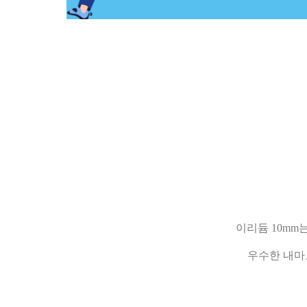
이리듐 10mm는 자
우수한 내마