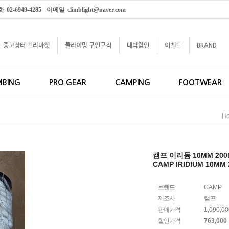
화
02-6949-4285
이메일
climblight@naver.com
중고장터 프리마켓
클라이밍 구인구직
대박할인
이벤트
BRAND
MBING
PRO GEAR
CAMPING
FOOTWEAR
H
캠프 이리듐 10MM 20
CAMP IRIDIUM 10MM
브랜드
CAMP
제조사
캠프
판매가격
1,090,0
할인가격
763,000