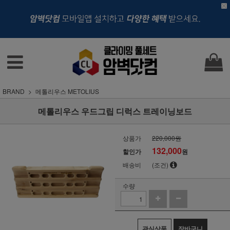
BRAND
메톨리우스 METOLIUS
메톨리우스 우드그립 디럭스 트레이닝보드
상품가
220,000원
132,000
할인가
원
배송비
(조건)
수량
관심상품
장바구니