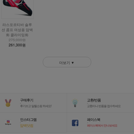
라스포르티바 솔루
션 콤프 여성용 암벽
화 클라이밍화
275,000원
261,300원
더보기 ▼
구매후기
교환/반품
-
-
후기쓰고 알뜰쇼핑 하세요!
교환이나 반품을 접수하세요
인스타그램
페이스북
-
-
암벽닷컴
페이스북에서 만나보세요