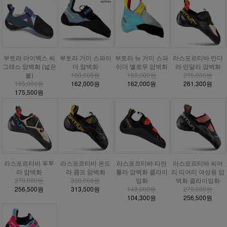
부토라 거미 스파이
부토라 아이벡스 씨
부토라 뉴 거미 스파
라스포르티바 만다
더 암벽화
그래스 암벽화 (넓은
이더 옐로우 암벽화
라 만달라 암벽화
180,000원
볼)
180,000원
275,000원
162,000원
195,000원
162,000원
261,300원
175,500원
라스포르티바 푸투
라스포르티바 온드
라스포르티바 타란
라스포르티바 씨어
라 암벽화
라 콤프 암벽화
툴라 암벽화 클라이
리 띠어리 여성용 암
270,000원
330,000원
밍화
벽화 클라이밍화
256,500원
313,500원
149,000원
270,000원
104,300원
256,500원