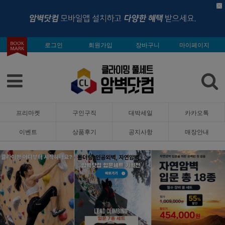
로그인
회원가입
장바구니
마이페이지
프리마켓
구인구직
대박세일
카카오톡
이벤트
상품후기
공지사항
매장안내