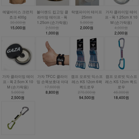
에델바이스 크런치
볼더랜드 킵고잉 클
락엠파이어 테이프
가자 클라이밍 테이
쵸크 400g
라이밍 테이프 - 폭
25mm
프 - 폭 1.25cm X 10
30,000원
1.25cm (손가락용)
5,000원
M (손가락용)
15,000원
2,500원
2,000원
4,000원
1,000원
2,000원
가자 클라이밍 테이
가자 TFCC 클라이
캠프 오르빗 익스프
캠프 오르빗 익스프
프 - 폭 2.5cm X 10
밍 손목보호대 아대
레스 KS 12cm 6팩
레스 KS 12cm 퀵드
M (손가락용)
17,600원
퀵드로우
로우
5,000원
8,800원
270,000원
46,000원
2,500원
94,500원
18,400원