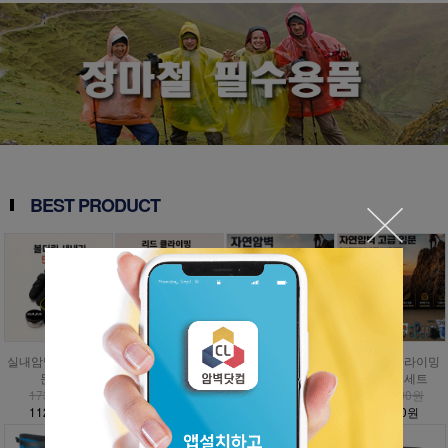
BEST PRODUCT
실내암벽 볼더링 입
인공외벽 클라이밍
자연암벽 클라이밍
자연암벽 클라이밍
문세트
입문세트
입문세트
고급 입문세트
173,000원
797,000원
1,009,000원
1,476,000원
112,500원
358,700원
454,100원
885,600원