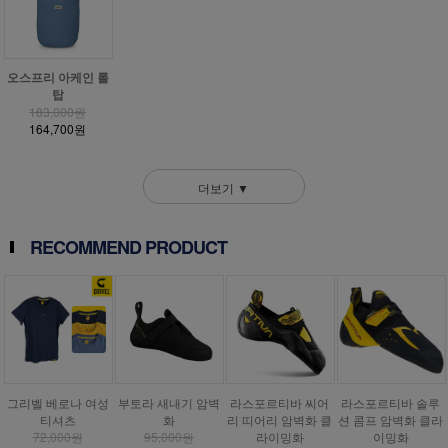
오스프리 아케인 롤
탑
183,000원
164,700원
더보기 ▼
RECOMMEND PRODUCT
그리벨 베로나 여성
부토라 새내기 암벽
라스포르티바 씨어
라스포르티바 솔루
티셔츠
화
리 띠어리 암벽화 클
션 콤프 암벽화 클라
72,000원
95,000원
라이밍화
이밍화