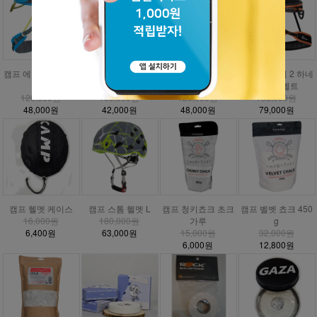
캠프 에너지 CR3 하
캠프 에너지 하네스
캠프 에너지 주니어
DMM 매버릭 2 하네
네스
안전벨트
하네스
스 안전벨트
120,000원
105,000원
120,000원
158,000원
48,000원
42,000원
48,000원
79,000원
캠프 헬멧 케이스
캠프 스톰 헬멧 L
캠프 청키쵸크 초크
캠프 벨벳 쵸크 450
16,000원
180,000원
가루
g
6,400원
63,000원
15,000원
32,000원
6,000원
12,800원