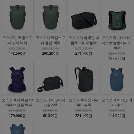
오스프리 트랜스포
오스프리 트랜스포
오스프리 아케인 더
오스프리 이스케이
터 진치 백팩
터 롤탑 백팩
플책 30L 더플백
피스트 벨로시티 6L
백팩
205,000원
286,000원
243,000원
143,500원
200,200원
218,700원
264,000원
237,600원
오스프리 레이븐 10
오스프리 아오이데
오스프리 아오이데
오스프리 아케인 라
L/Res 여성용 백팩
크로스백
브리프팩
지 데이
311,000원
67,000원
249,000원
165,000원
279,900원
60,300원
224,100원
148,500원