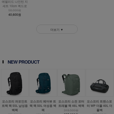
에델리드 나인틴 지
세트 10cm 퀵드로
58,000원
40,600원
더보기 ▼
NEW PRODUCT
오스프리 파포인트
오스프리 페어뷰 트
오스프리 소전 포터
오스프리 트랜스포
트랙 팩 55L 남성용
랙 팩 50L 여성용 백
트래블 팩 46L 백팩
터 WP 더플 40L 더
백팩
팩
플백
319,500원