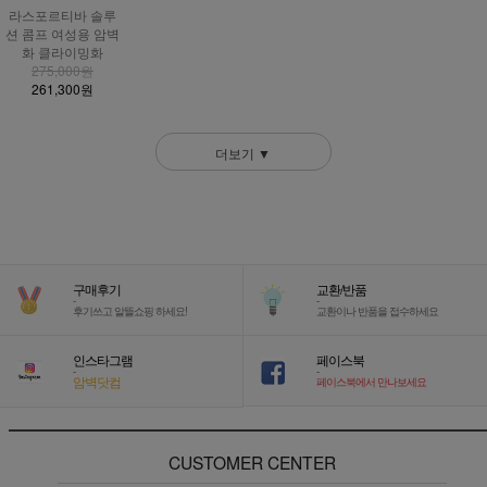
라스포르티바 솔루
션 콤프 여성용 암벽
화 클라이밍화
275,000원
261,300원
더보기 ▼
구매후기
교환/반품
-
-
후기쓰고 알뜰쇼핑 하세요!
교환이나 반품을 접수하세요
인스타그램
페이스북
-
-
암벽닷컴
페이스북에서 만나보세요
CUSTOMER CENTER