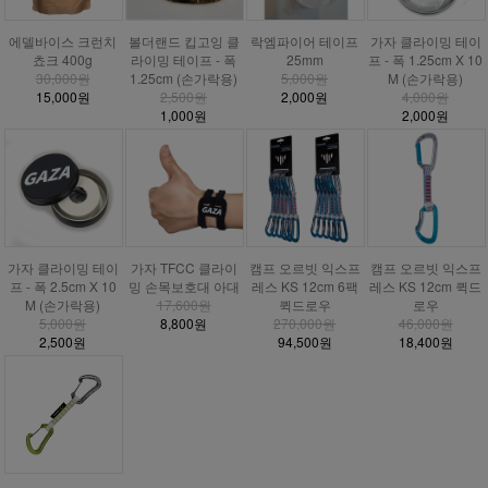
에델바이스 크런치
볼더랜드 킵고잉 클
락엠파이어 테이프
가자 클라이밍 테이
쵸크 400g
라이밍 테이프 - 폭
25mm
프 - 폭 1.25cm X 10
30,000원
1.25cm (손가락용)
5,000원
M (손가락용)
15,000원
2,500원
2,000원
4,000원
1,000원
2,000원
가자 클라이밍 테이
가자 TFCC 클라이
캠프 오르빗 익스프
캠프 오르빗 익스프
프 - 폭 2.5cm X 10
밍 손목보호대 아대
레스 KS 12cm 6팩
레스 KS 12cm 퀵드
M (손가락용)
17,600원
퀵드로우
로우
5,000원
8,800원
270,000원
46,000원
2,500원
94,500원
18,400원