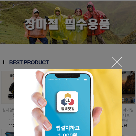
BEST PRODUCT
실내암벽 볼더링 입
인공외벽 클라이밍
자연암벽 클라이밍
자연암벽 클라이밍
문세트
입문세트
입문세트
고급 입문세트
173,000원
797,000원
1,009,000원
1,476,000원
112,500원
358,700원
454,100원
885,600원