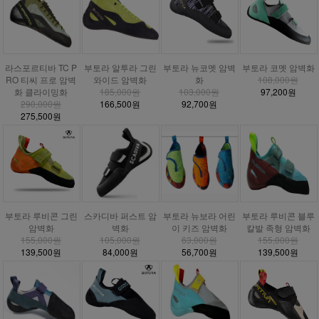
라스포르티바 TC P
부토라 알투라 그린
부토라 뉴코멧 암벽
부토라 코멧 암벽화
RO 티씨 프로 암벽
와이드 암벽화
화
108,000원
화 클라이밍화
185,000원
103,000원
97,200원
290,000원
166,500원
92,700원
275,500원
부토라 루비콘 그린
스카디바 퍼스트 암
부토라 뉴보라 어린
부토라 루비콘 블루
암벽화
벽화
이 키즈 암벽화
칼발 족형 암벽화
155,000원
105,000원
63,000원
155,000원
139,500원
84,000원
56,700원
139,500원