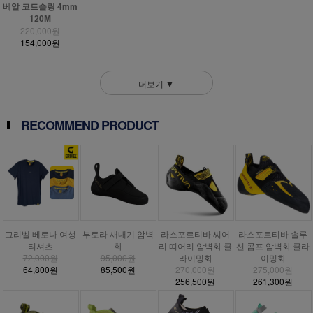
베알 코드슬링 4mm
120M
220,000원
154,000원
더보기 ▼
RECOMMEND PRODUCT
그리벨 베로나 여성
부토라 새내기 암벽
라스포르티바 씨어
라스포르티바 솔루
티셔츠
화
리 띠어리 암벽화 클
션 콤프 암벽화 클라
72,000원
95,000원
라이밍화
이밍화
64,800원
85,500원
270,000원
275,000원
256,500원
261,300원