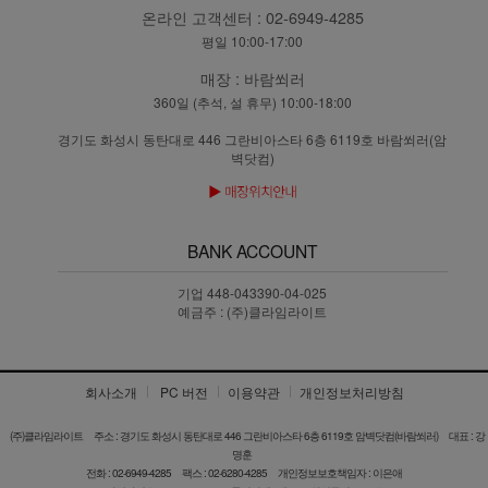
온라인 고객센터 :
02-6949-4285
평일 10:00-17:00
매장 :
바람쐬러
360일 (추석, 설 휴무) 10:00-18:00
경기도 화성시 동탄대로 446 그란비아스타 6층 6119호 바람쐬러(암
벽닷컴)
BANK ACCOUNT
기업 448-043390-04-025
예금주 : (주)클라임라이트
회사소개
PC 버전
이용약관
개인정보처리방침
(주)클라임라이트
주소 : 경기도 화성시 동탄대로 446 그란비아스타 6층 6119호 암벽닷컴(바람쐬러)
대표 : 강
명훈
전화 : 02-6949-4285
팩스 : 02-6280-4285
개인정보보호책임자 : 이은애