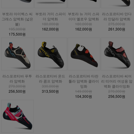
부토라 거미 스파이
부토라 아이벡스 씨
부토라 뉴 거미 스파
라스포르티바 만다
더 암벽화
그래스 암벽화 (넓은
이더 옐로우 암벽화
라 만달라 암벽화
180,000원
볼)
180,000원
275,000원
162,000원
195,000원
162,000원
261,300원
175,500원
라스포르티바 푸투
라스포르티바 온드
라스포르티바 타란
라스포르티바 씨어
라 암벽화
라 콤프 암벽화
툴라 암벽화 클라이
리 띠어리 여성용 암
270,000원
330,000원
밍화
벽화 클라이밍화
256,500원
313,500원
149,000원
270,000원
104,300원
256,500원