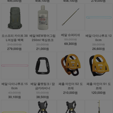
495,000원
458,100원
458,100원
279,000원
베알 슈퍼리쉬
베알 NEW퓨어그립
오스프리 카이트 38
베알 다이나루프 12
99,000원
250ml 액상초크
L여성용 백팩
0cm
69,300원
30,000원
310,000원
38,000원
21,000원
279,000원
26,600원
베알 다이나루프 15
베알 플랫링크 / 잠
페츨 마인더 S2 도
페츨 마인더 S1 도
0cm
금카라비너
르래
르래
43,000원
55,000원
210,000원
120,000원
30,100원
38,500원