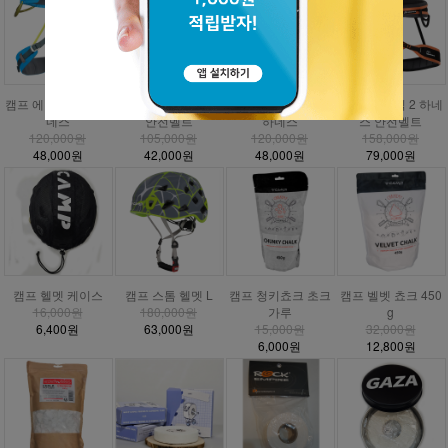
캠프 에너지 CR3 하
캠프 에너지 하네스
캠프 에너지 주니어
DMM 매버릭 2 하네
네스
안전벨트
하네스
스 안전벨트
120,000원
105,000원
120,000원
158,000원
48,000원
42,000원
48,000원
79,000원
캠프 헬멧 케이스
캠프 스톰 헬멧 L
캠프 청키쵸크 초크
캠프 벨벳 쵸크 450
16,000원
180,000원
가루
g
6,400원
63,000원
15,000원
32,000원
6,000원
12,800원